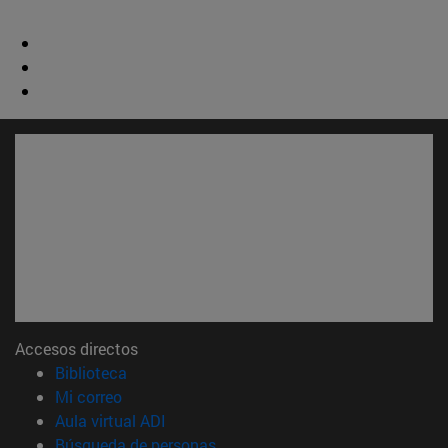
Accesos directos
(abre en nueva ventana)
Biblioteca
(abre en nueva ventana)
Mi correo
(abre en nueva ventana)
Aula virtual ADI
(abre en nueva ventana)
Búsqueda de personas