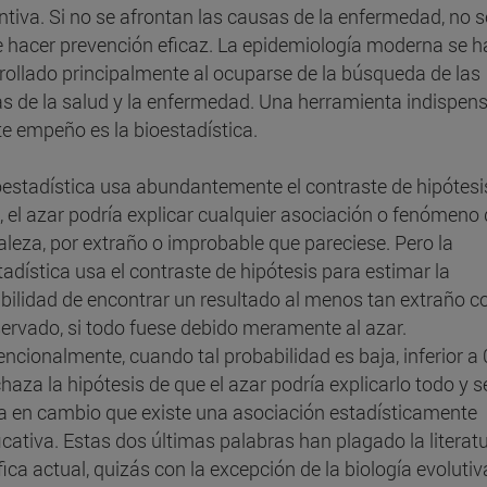
ntiva. Si no se afrontan las causas de la enfermedad, no s
 hacer prevención eficaz. La epidemiología moderna se h
rollado principalmente al ocuparse de la búsqueda de las
s de la salud y la enfermedad. Una herramienta indispen
te empeño es la bioestadística.
oestadística usa abundantemente el contraste de hipótesi
a, el azar podría explicar cualquier asociación o fenómeno 
aleza, por extraño o improbable que pareciese. Pero la
tadística usa el contraste de hipótesis para estimar la
bilidad de encontrar un resultado al menos tan extraño 
servado, si todo fuese debido meramente al azar.
ncionalmente, cuando tal probabilidad es baja, inferior a 
chaza la hipótesis de que el azar podría explicarlo todo y s
a en cambio que existe una asociación estadísticamente
ficativa. Estas dos últimas palabras han plagado la literat
fica actual, quizás con la excepción de la biología evolutiv