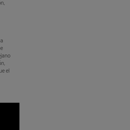
n,
 a
se
ejano
ón,
ue el