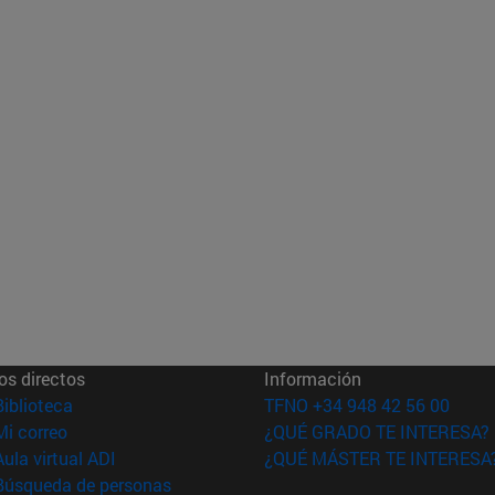
os directos
Información
(abre en nueva ventana)
Biblioteca
TFNO +34 948 42 56 00
(abre en nueva ventana)
Mi correo
¿QUÉ GRADO TE INTERESA?
(abre en nueva ventana)
Aula virtual ADI
¿QUÉ MÁSTER TE INTERESA
(abre en nueva ventana)
Búsqueda de personas