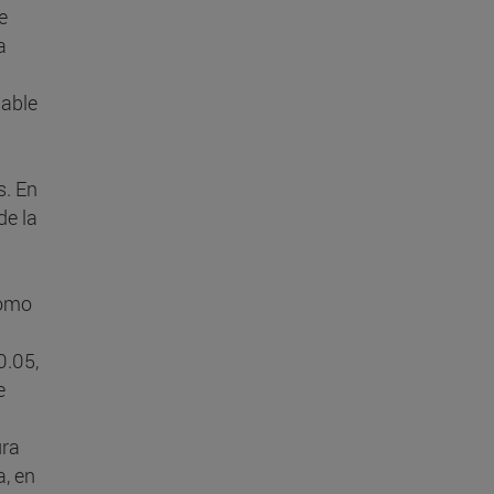
e
a
sable
s. En
de la
como
0.05,
e
ura
a, en