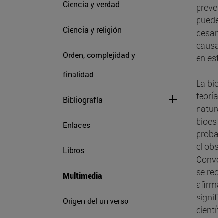
Ciencia y verdad
preve
puede
Ciencia y religión
desar
causa
Orden, complejidad y
en es
finalidad
La bi
teorí
Bibliografía
natur
bioes
Enlaces
proba
el ob
Libros
Conve
se re
Multimedia
afirm
signi
Origen del universo
cientí