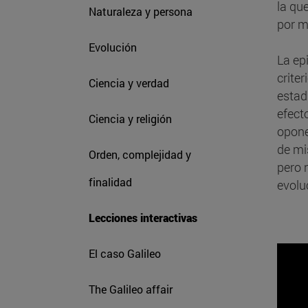
la qu
Naturaleza y persona
por m
Evolución
La ep
crite
Ciencia y verdad
estad
efect
Ciencia y religión
opone
de mi
Orden, complejidad y
pero 
finalidad
evolu
Lecciones interactivas
El caso Galileo
The Galileo affair