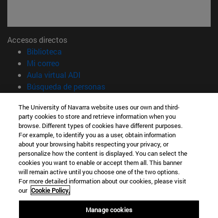
Accesos directos
(abre en nueva ventana)
Biblioteca
(abre en nueva ventana)
Mi correo
(abre en nueva ventana)
Aula virtual ADI
(abre en nueva ventana)
Búsqueda de personas
(abre en nueva ventana)
Trabaja con nosotros
The University of Navarra website uses our own and third-
party cookies to store and retrieve information when you
Información
browse. Different types of cookies have different purposes.
TFNO +34 948 42 56 00
For example, to identify you as a user, obtain information
¿QUÉ GRADO TE INTERESA?
about your browsing habits respecting your privacy, or
¿QUÉ MÁSTER TE INTERESA?
personalize how the content is displayed. You can select the
cookies you want to enable or accept them all. This banner
© Universidad de Navarra
will remain active until you choose one of the two options.
For more detailed information about our cookies, please visit
Información legal
our
Cookie Policy.
Accesibilidad
Configuración de cookies
Manage cookies