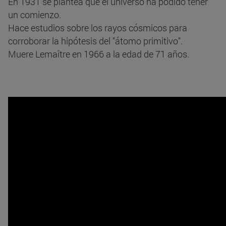
En 1931 se plantea que el universo ha podido tener
un comienzo.
Hace estudios sobre los rayos cósmicos para
corroborar la hipótesis del "átomo primitivo".
Muere Lemaître en 1966 a la edad de 71 años.