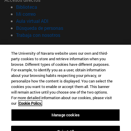
(abre en nueva ventana)
Biblioteca
(abre en nueva ventana)
Mi correo
(abre en nueva ventana)
Aula virtual ADI
(abre en nueva ventana)
Búsqueda de personas
(abre en nueva ventana)
Trabaja con nosotros
Información
The University of Navarra website uses our own and third-
TFNO +34 948 42 56 00
party cookies to store and retrieve information when you
¿QUÉ GRADO TE INTERESA?
browse. Different types of cookies have different purposes.
¿QUÉ MÁSTER TE INTERESA?
For example, to identify you as a user, obtain information
© Universidad de Navarra
about your browsing habits respecting your privacy, or
personalize how the content is displayed. You can select the
Información legal
cookies you want to enable or accept them all. This banner
will remain active until you choose one of the two options.
Accesibilidad
For more detailed information about our cookies, please visit
Configuración de cookies
our
Cookie Policy.
Localizador de campus
Manage cookies