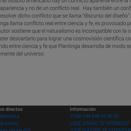
 el filósofo americano hay un conflicto aparente entre la f
apariencia y no de un conflicto real. Hay también un confl
esolver dicho conflicto que se llama “discurso del diseño”.
inga llama conflicto real entre ciencia y fe, es provocado p
autor sostiene que el naturalismo es incompatible con la ra
ter descartarlo para lograr una cosmovisión científica c
ndo entre ciencia y fe que Plantinga desarrolla de modo 
 mente del universo.
os directos
Información
(abre en nueva ventana)
Biblioteca
TFNO +34 948 42 56 00
(abre en nueva ventana)
Mi correo
¿QUÉ GRADO TE INTERESA?
(abre en nueva ventana)
Aula virtual ADI
¿QUÉ MÁSTER TE INTERESA