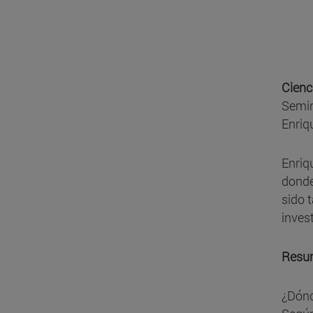
Cienci
Semin
Enriq
Enriq
donde
sido 
inves
Resu
¿Dónde