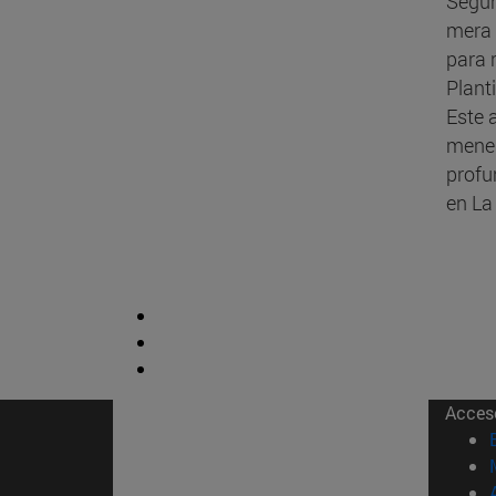
Según
mera 
para r
Plant
Este 
menes
profu
en La
Acces