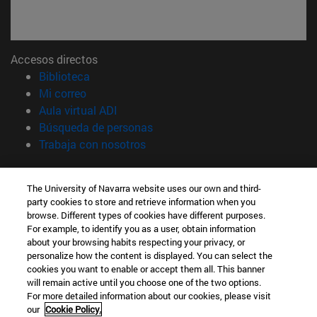
Accesos directos
(abre en nueva ventana)
Biblioteca
(abre en nueva ventana)
Mi correo
(abre en nueva ventana)
Aula virtual ADI
(abre en nueva ventana)
Búsqueda de personas
(abre en nueva ventana)
Trabaja con nosotros
Información
The University of Navarra website uses our own and third-
TFNO +34 948 42 56 00
party cookies to store and retrieve information when you
¿QUÉ GRADO TE INTERESA?
browse. Different types of cookies have different purposes.
¿QUÉ MÁSTER TE INTERESA?
For example, to identify you as a user, obtain information
© Universidad de Navarra
about your browsing habits respecting your privacy, or
personalize how the content is displayed. You can select the
Información legal
cookies you want to enable or accept them all. This banner
will remain active until you choose one of the two options.
Accesibilidad
For more detailed information about our cookies, please visit
Configuración de cookies
our
Cookie Policy.