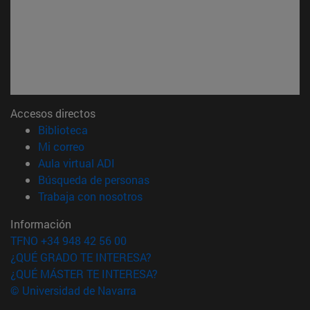
Accesos directos
(abre en nueva ventana)
Biblioteca
(abre en nueva ventana)
Mi correo
(abre en nueva ventana)
Aula virtual ADI
(abre en nueva ventana)
Búsqueda de personas
(abre en nueva ventana)
Trabaja con nosotros
Información
TFNO +34 948 42 56 00
¿QUÉ GRADO TE INTERESA?
¿QUÉ MÁSTER TE INTERESA?
© Universidad de Navarra