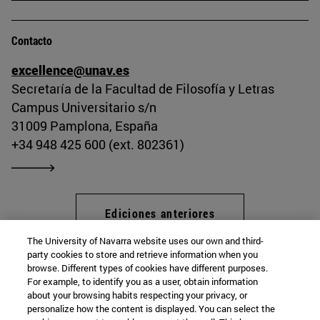
Contacto
excellence@unav.es
Secretaría de la Facultad de Filosofía y Letras
Campus Universitario s/n
31009 Pamplona, España
+34 948 425 600 (ext. 802361)
Ediciones anteriores
The University of Navarra website uses our own and third-
party cookies to store and retrieve information when you
browse. Different types of cookies have different purposes.
Programa Excellence
For example, to identify you as a user, obtain information
about your browsing habits respecting your privacy, or
personalize how the content is displayed. You can select the