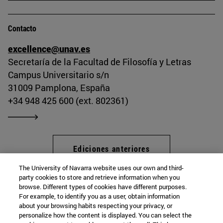
Contacto
excellence@unav.es
Secretaría de la Facultad de Filosofía y Letras
Campus Universitario s/n
31009 Pamplona, España
+34 948 425 600 (ext. 802361)
Ediciones anteriores
The University of Navarra website uses our own and third-
party cookies to store and retrieve information when you
browse. Different types of cookies have different purposes.
Programa Excellence
For example, to identify you as a user, obtain information
about your browsing habits respecting your privacy, or
personalize how the content is displayed. You can select the