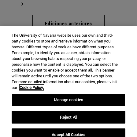
Ediciones anteriores
The University of Navarra website uses our own and third-
party cookies to store and retrieve information when you
browse. Different types of cookies have different purposes.
Programa Excellence
For example, to identify you as a user, obtain information
about your browsing habits respecting your privacy, or
personalize how the content is displayed. You can select the
cookies you want to enable or accept them all. This banner
Facultad de Filosofía y Letras
will remain active until you choose one of the two options.
For more detailed information about our cookies, please visit
Campus Universitario s/n
our
Cookie Policy.
Pamplona
31009
Navarra
Manage cookies
España
Reject All
Tel. +34 948 42 56 00
excellence@unav.es
Accept All Cookies