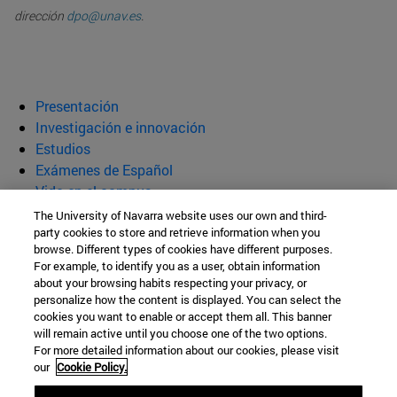
dirección
dpo@unav.es
.
Presentación
Investigación e innovación
Estudios
Exámenes de Español
Vida en el campus
The University of Navarra website uses our own and third-
Instituto de Lengua y Cultura Españolas
party cookies to store and retrieve information when you
browse. Different types of cookies have different purposes.
(ILCE)
For example, to identify you as a user, obtain information
about your browsing habits respecting your privacy, or
personalize how the content is displayed. You can select the
cookies you want to enable or accept them all. This banner
Facultad de Filosofía y Letras
will remain active until you choose one of the two options.
For more detailed information about our cookies, please visit
Campus Universitario s/n
our
Cookie Policy.
Pamplona
31009
Navarra