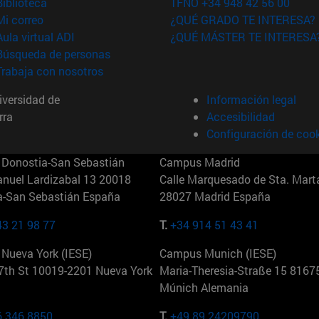
(abre en nueva ventana)
Biblioteca
TFNO +34 948 42 56 00
(abre en nueva ventana)
Mi correo
¿QUÉ GRADO TE INTERESA?
(abre en nueva ventana)
Aula virtual ADI
¿QUÉ MÁSTER TE INTERESA
(abre en nueva ventana)
Búsqueda de personas
(abre en nueva ventana)
Trabaja con nosotros
versidad de
Información legal
rra
Accesibilidad
Configuración de coo
Donostia-San Sebastián
Campus Madrid
anuel Lardizabal 13 20018
Calle Marquesado de Sta. Marta
a-San Sebastián España
28027 Madrid España
43 21 98 77
T.
+34 914 51 43 41
Nueva York (IESE)
Campus Munich (IESE)
7th St 10019-2201 Nueva York
Maria-Theresia-Straße 15 8167
Múnich Alemania
6 346 8850
T.
+49 89 24209790