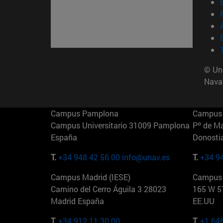
© Uni
Nava
Campus Pamplona
Campus 
Campus Universitario 31009 Pamplona
Pº de M
España
Donosti
T.
+34 948 42 56 00
info@unav.es
T.
+34 9
Campus Madrid (IESE)
Campus 
Camino del Cerro Águila 3 28023
165 W 5
Madrid España
EE.UU
T.
+34 912 11 30 00
T.
+1 64