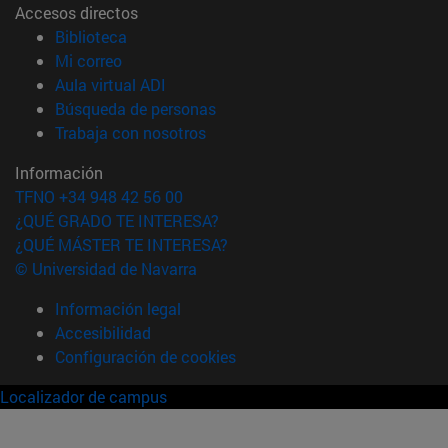
Accesos directos
(abre en nueva ventana)
Biblioteca
(abre en nueva ventana)
Mi correo
(abre en nueva ventana)
Aula virtual ADI
(abre en nueva ventana)
Búsqueda de personas
(abre en nueva ventana)
Trabaja con nosotros
Información
TFNO +34 948 42 56 00
¿QUÉ GRADO TE INTERESA?
¿QUÉ MÁSTER TE INTERESA?
© Universidad de Navarra
Información legal
Accesibilidad
Configuración de cookies
Localizador de campus