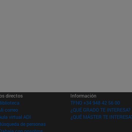
os directos
Información
(abre en nueva ventana)
Biblioteca
TFNO +34 948 42 56 00
(abre en nueva ventana)
Mi correo
¿QUÉ GRADO TE INTERESA?
(abre en nueva ventana)
Aula virtual ADI
¿QUÉ MÁSTER TE INTERESA
(abre en nueva ventana)
Búsqueda de personas
(abre en nueva ventana)
Trabaja con nosotros