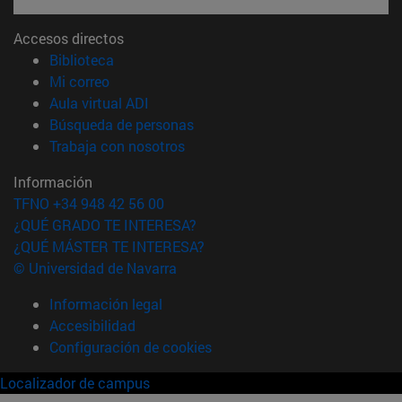
Accesos directos
(abre en nueva ventana)
Biblioteca
(abre en nueva ventana)
Mi correo
(abre en nueva ventana)
Aula virtual ADI
(abre en nueva ventana)
Búsqueda de personas
(abre en nueva ventana)
Trabaja con nosotros
Información
TFNO +34 948 42 56 00
¿QUÉ GRADO TE INTERESA?
¿QUÉ MÁSTER TE INTERESA?
© Universidad de Navarra
Información legal
Accesibilidad
Configuración de cookies
Localizador de campus