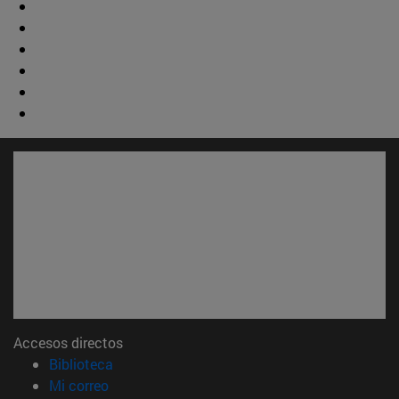
Accesos directos
(abre en nueva ventana)
Biblioteca
(abre en nueva ventana)
Mi correo