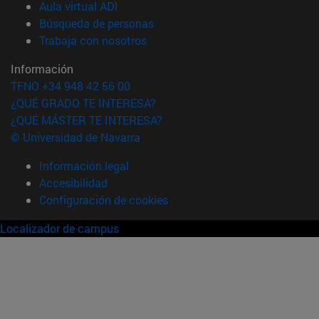
(abre en nueva ventana)
Aula virtual ADI
(abre en nueva ventana)
Búsqueda de personas
(abre en nueva ventana)
Trabaja con nosotros
Información
TFNO +34 948 42 56 00
¿QUÉ GRADO TE INTERESA?
¿QUÉ MÁSTER TE INTERESA?
© Universidad de Navarra
Información legal
Accesibilidad
Configuración de cookies
Localizador de campus