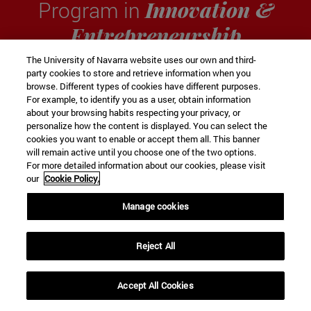
Innovation &
Program in
Entrepreneurship
The University of Navarra website uses our own and third-
party cookies to store and retrieve information when you
browse. Different types of cookies have different purposes.
El
primer programa universitario de
For example, to identify you as a user, obtain information
Emprendimiento
que se combina con tu carrera a
about your browsing habits respecting your privacy, or
la perfección
personalize how the content is displayed. You can select the
cookies you want to enable or accept them all. This banner
will remain active until you choose one of the two options.
For more detailed information about our cookies, please visit
DESCUBRE EL PROGRAMA
our
Cookie Policy.
Manage cookies
Reject All
LA UNIVERSIDAD EN LOS RANKINGS
Impacto de nuestra docencia,
Accept All Cookies
expand_less
SOLICITAR INFORMACION
investigación y transferencia de