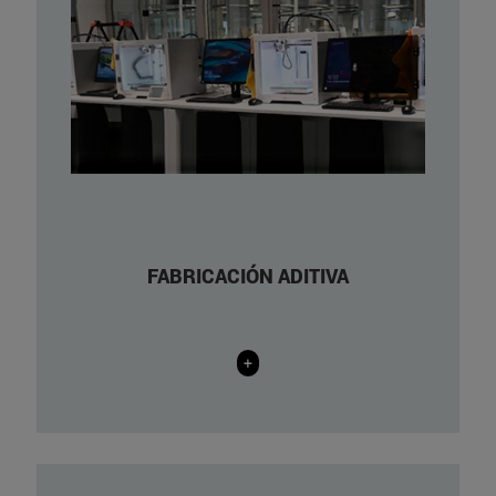
Stratasys F170
Raise3D Pro3 Plus HS
Tumaker Voladora
Creality Ender 3 S1
Formlabs Form3
Elegoo Saturn 3
FABRICACIÓN ADITIVA
+