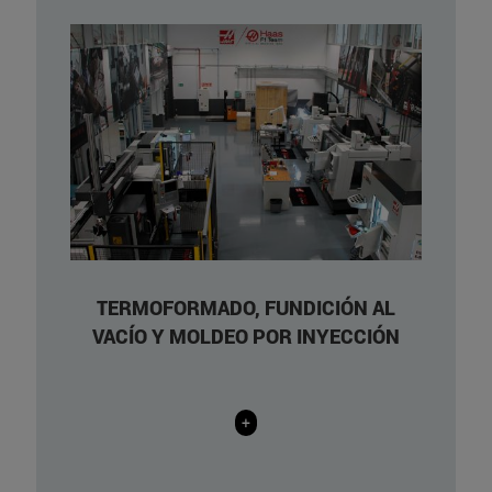
Vaquform DT2: Sheet Size
Mayku multiplier: Forming Area
MCP KSA 100
MCP 4/01
Ovens for storage and curin
TERMOFORMADO, FUNDICIÓN AL
VACÍO Y MOLDEO POR INYECCIÓN
+