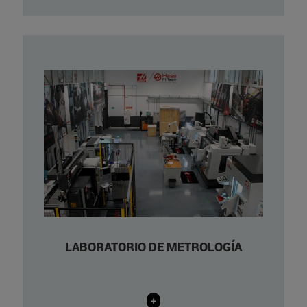
Máquina de medir por coordenadas
TIGO SF 565
Máquina de medir por coordenadas
DEA Mistral 07.07.05
Roundtest RA-400 de Mitutoyo
Surftest SJ-301 de Mitutoyo
Form Talysurf Plus de Taylor Hobson
Microscopio estereoscópico Leica
Mz 125
LABORATORIO DE METROLOGÍA
Microscopio SmartWLI-basic (gbs)
+