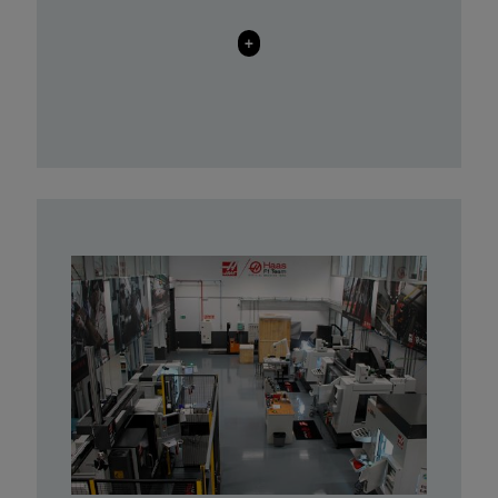
Centro de Torneado con eje Y ST-
10Y+PKG LR Mate 200iD
+
Torno CNC TL-2
HandySCAN 300 scanner from
Creaform 3D
Miraco PRO
SENSE 3D scanner from 3DSystem