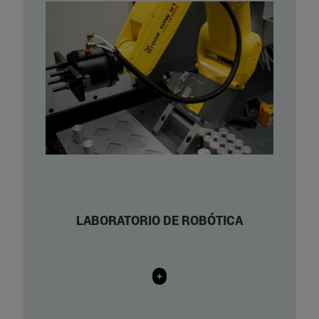
1 interfaz háptico Phantom Premium
1.0 de 3 GDL activos.
3 interfaces hápticos Phantom Omni
de 3 GDL activos.
1 robot Stäubli TX60.
1 adaptive robot gripper Robotiq 2-
finger 85.
8 bancadas con PLC Beckhoff
EtherCAT, I/O digitales, salida analógica.
LABORATORIO DE ROBÓTICA
+