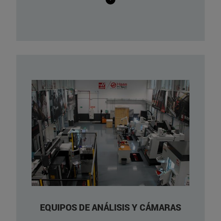
NVGATE OROS 35
GOM Aramis Ajustable 12 MP
Equipos de extensometría
Cámara de alta velocidad/ High
speed cameras
Cámara termográfica/ Thermal
Iaging Camer
EQUIPOS DE ANÁLISIS Y CÁMARAS