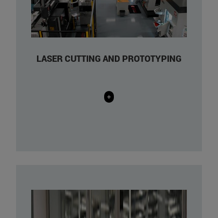
tool carts for developing prototypes.
LASER CUTTING AND PROTOTYPING
+
Renishaw 500 S Flex
Stratasys Objet60 Connex 3