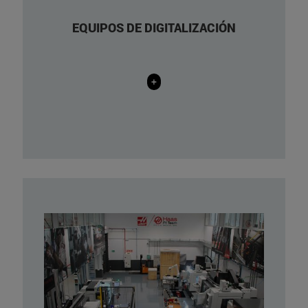
EQUIPOS DE DIGITALIZACIÓN
+
EPILOG HELIX24: Láser CO2 with 40
W. / Build chamber: 610 mm x 457 mm. /
Max. resolution: 1200 dpi.
Prototyping lab: it has 15
workbenches of 2000 x 1000 mm and 7