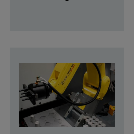
1 robot colaborativo Franka Emika
de 7 ejes.
1 robot industrial Fanuc LR Mate
200iB de 6 ejes.
1 robot industrial Denso VP-
6242G2M-UL de 6 ejes.
1 robot industrial Mitsubishi PA-10 de
7 ejes.
1 robot cartesiano Aula Biele de 3