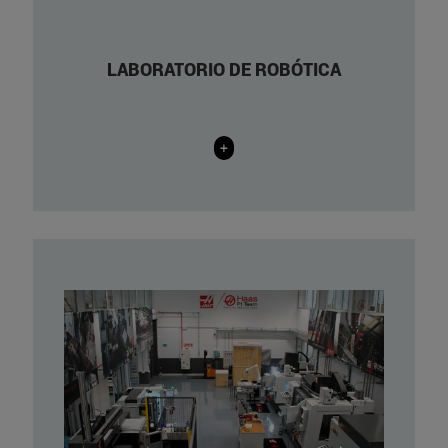
ejes.
1 interfaz háptico Phantom Premium
LABORATORIO DE ROBÓTICA
1.5 de 6 GDL activos.
+
Ibertest PEV200-W
Ibertest MEHP2000 5W
Puente grúa de hasta 1 tonelada
LEICA TCRM 1205
Proceq Profometer 5
Haver&Boecker EML 200 Pure