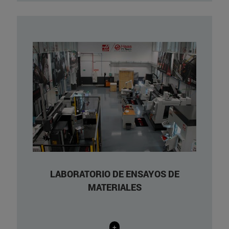
Instron 4467
Instron 44mini
Instron GL50 Trav 50
Wolpert 7004 H1102
Desecador de vidrio
LABORATORIO DE ENSAYOS DE
MATERIALES
+