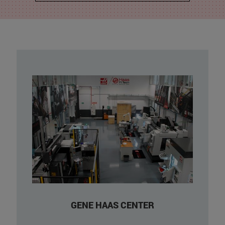
Centro de mecanizado de 5 ejes
UMC-500SS
Centro de mecanizado de 3 ejes VF-
3SS con mesa giratoria HRT210 (4º eje)
Centro de mecanizado VF-2SS
Centro de mecanizado DT-1
Centro de mecanizado Super Mini
Mill 2
Torno CNC ST-20 con cargador
GENE HAAS CENTER
automático de piezas APL
Torno CNC ST-15