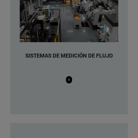
Velocimetry (PIV). / Laser Induced
Fluorescence (LIF). / Global Size
Velocimetry (GSV).
Anemómetros de Hilo Caliente / Hot
Wire Anemometers: Hot-wire
anemometry system: CTA Streamline
model with two channels, an automatic
SISTEMAS DE MEDICIÓN DE FLUJO
calibrator and with a 3D traverse system
from Dantec Dynamics.
+