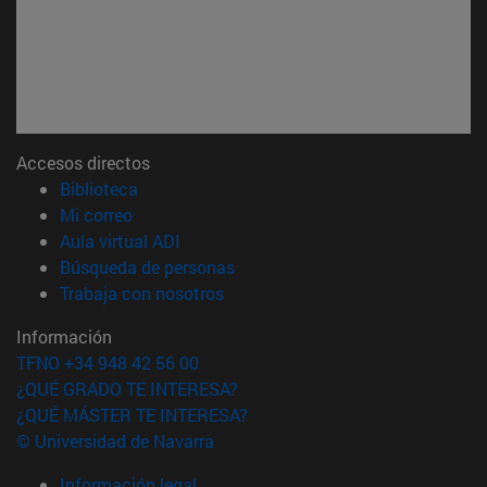
Accesos directos
(abre en nueva ventana)
Biblioteca
(abre en nueva ventana)
Mi correo
(abre en nueva ventana)
Aula virtual ADI
(abre en nueva ventana)
Búsqueda de personas
(abre en nueva ventana)
Trabaja con nosotros
Información
TFNO +34 948 42 56 00
¿QUÉ GRADO TE INTERESA?
¿QUÉ MÁSTER TE INTERESA?
© Universidad de Navarra
Información legal