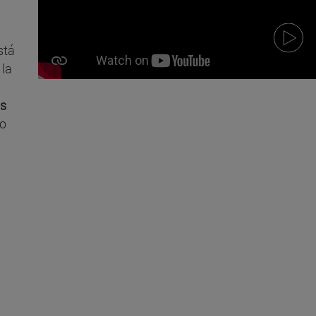
stá
 la
os
io
s