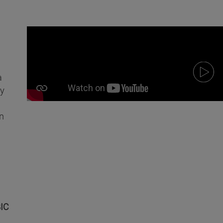
a
y
n
IC