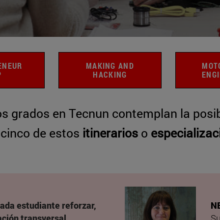
ENEUR
MAKING AND
MOT
P
HACKING
ENG
os grados en Tecnun contemplan la posibi
 cinco de estos
itinerarios
o
especializac
cada estudiante reforzar,
N
ación transversal
Su