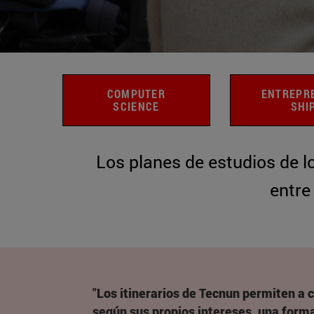
COMPUTER
ENTREPR
SCIENCE
SHI
Los planes de estudios de l
entre
"Los itinerarios de Tecnun permiten a 
según sus propios intereses, una form