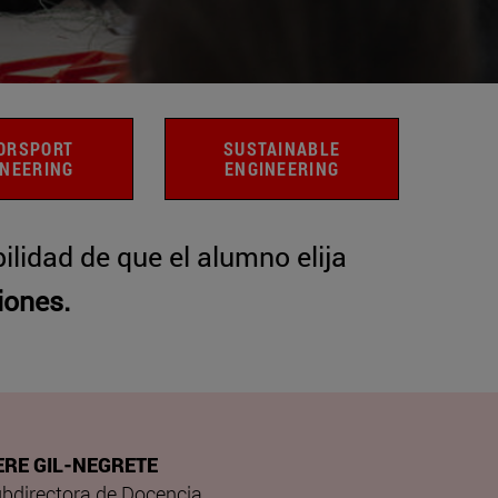
ORSPORT
SUSTAINABLE
INEERING
ENGINEERING
lidad de que el alumno elija
iones.
ERE GIL-NEGRETE
bdirectora de Docencia