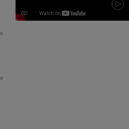
os
de