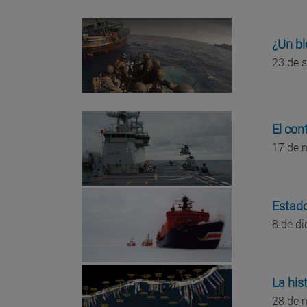
¿Un bl
23 de 
El con
17 de 
Estado
8 de d
La his
28 de 