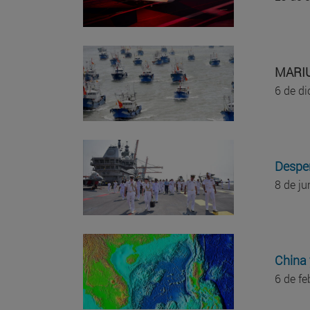
MARIU
6 de d
Desper
8 de j
China 
6 de f