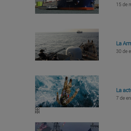
15 de
La Arm
30 de 
La act
7 de e