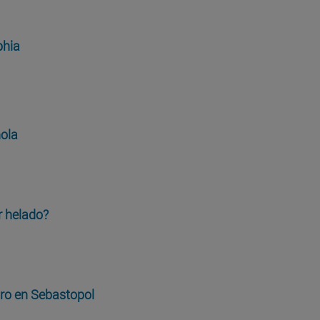
phia
ñola
r helado?
egro en Sebastopol