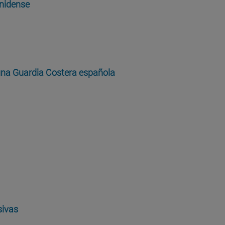
unidense
 una Guardia Costera española
sivas