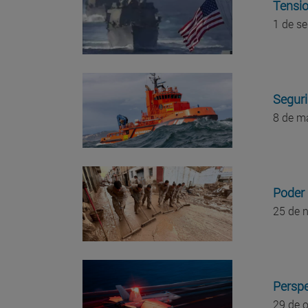
Tensio
1 de s
Seguri
8 de m
Poder 
25 de 
Perspe
29 de 