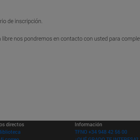
o de inscripción.
libre nos pondremos en contacto con usted para completa
os directos
Información
(abre en nueva ventana)
Biblioteca
TFNO +34 948 42 56 00
(abre en nueva ventana)
Mi correo
¿QUÉ GRADO TE INTERESA?