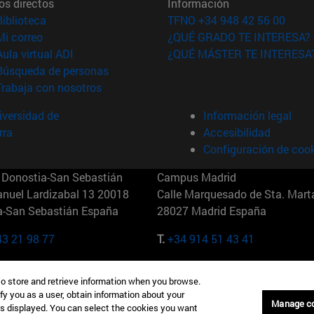
os directos
Información
(abre en nueva ventana)
Biblioteca
TFNO +34 948 42 56 00
(abre en nueva ventana)
Mi correo
¿QUÉ GRADO TE INTERESA?
(abre en nueva ventana)
Aula virtual ADI
¿QUÉ MÁSTER TE INTERESA
(abre en nueva ventana)
Búsqueda de personas
(abre en nueva ventana)
Trabaja con nosotros
versidad de
Información legal
rra
Accesibilidad
Configuración de coo
Donostia-San Sebastián
Campus Madrid
anuel Lardizabal 13 20018
Calle Marquesado de Sta. Marta
a-San Sebastián España
28027 Madrid España
43 21 98 77
T.
+34 914 51 43 41
Nueva York (IESE)
Campus Munich (IESE)
to store and retrieve information when you browse.
7th St 10019-2201 Nueva York
Maria-Theresia-Straße 15 8167
fy you as a user, obtain information about your
Múnich Alemania
Manage c
is displayed. You can select the cookies you want