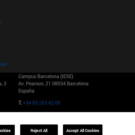
?
kies
Campus Barcelona (IESE)
, 3
Av. Pearson, 21 08034 Barcelona
España
T.
+34 93 253 42 00
Campus Sao Paulo (IESE)
5
Rua Martiniano de Carvalho, 573
01321001 Bela Vista Brasil
ookies
Reject All
Accept All Cookies