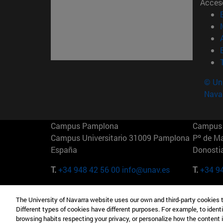
Acces
© Uni
Nava
Campus Pamplona
Campus 
Campus Universitario 31009 Pamplona
Pº de M
España
Donosti
T.
+34 948 42 56 00
info@unav.es
T.
+34 9
Campus Madrid (IESE)
Campus 
The University of Navarra website uses our own and third-party cookies 
Camino del Cerro Águila 3 28023
165 W 5
Different types of cookies have different purposes. For example, to identi
Madrid España
EE.UU
browsing habits respecting your privacy, or personalize how the content 