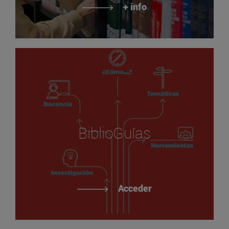
+ info
BiblioGuías
Acceder