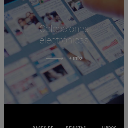
Colecciones
electrónicas
+ info
BASES DE
REVISTAS
LIBROS