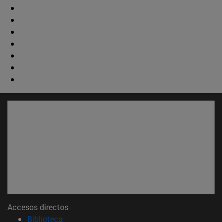
Accesos directos
(abre en nueva ventana)
Biblioteca