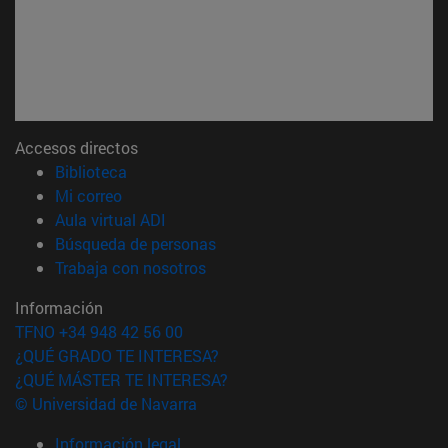
Accesos directos
(abre en nueva ventana)
Biblioteca
(abre en nueva ventana)
Mi correo
(abre en nueva ventana)
Aula virtual ADI
(abre en nueva ventana)
Búsqueda de personas
(abre en nueva ventana)
Trabaja con nosotros
Información
TFNO +34 948 42 56 00
¿QUÉ GRADO TE INTERESA?
¿QUÉ MÁSTER TE INTERESA?
© Universidad de Navarra
Información legal