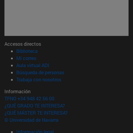
Accesos directos
(abre en nueva ventana)
Biblioteca
(abre en nueva ventana)
Mi correo
(abre en nueva ventana)
Aula virtual ADI
(abre en nueva ventana)
Búsqueda de personas
(abre en nueva ventana)
Trabaja con nosotros
Información
TFNO +34 948 42 56 00
¿QUÉ GRADO TE INTERESA?
¿QUÉ MÁSTER TE INTERESA?
© Universidad de Navarra
Información legal