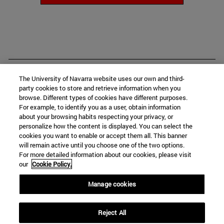
Máster
The University of Navarra website uses our own and third-
party cookies to store and retrieve information when you
browse. Different types of cookies have different purposes.
For example, to identify you as a user, obtain information
about your browsing habits respecting your privacy, or
Contacto
personalize how the content is displayed. You can select the
cookies you want to enable or accept them all. This banner
will remain active until you choose one of the two options.
For more detailed information about our cookies, please visit
C/ Irunlarrea, 1
our
Cookie Policy.
Pamplona
31008
Navarra
Manage cookies
España
Reject All