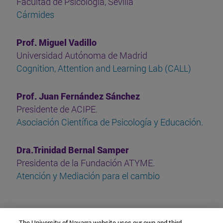
Facultad de Psicología, Sevilla
Cármides
Prof. Miguel Vadillo
Universidad Autónoma de Madrid
Cognition, Attention and Learning Lab (CALL)
Prof. Juan Fernández Sánchez
Presidente de ACIPE.
Asociación Científica de Psicología y Educación.
Dra.Trinidad Bernal Samper
Presidenta de la Fundación ATYME.
Atención y Mediación para el cambio
The University of Navarra website uses our own and third-