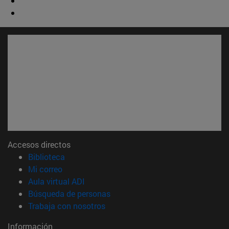
Accesos directos
(abre en nueva ventana)
Biblioteca
(abre en nueva ventana)
Mi correo
(abre en nueva ventana)
Aula virtual ADI
(abre en nueva ventana)
Búsqueda de personas
(abre en nueva ventana)
Trabaja con nosotros
Información