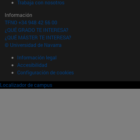
(abre en nueva ventana)
Trabaja con nosotros
Información
TFNO +34 948 42 56 00
¿QUÉ GRADO TE INTERESA?
¿QUÉ MÁSTER TE INTERESA?
© Universidad de Navarra
Información legal
Accesibilidad
Configuración de cookies
Localizador de campus