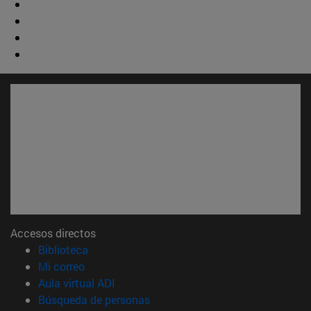
Accesos directos
(abre en nueva ventana)
Biblioteca
(abre en nueva ventana)
Mi correo
(abre en nueva ventana)
Aula virtual ADI
(abre en nueva ventana)
Búsqueda de personas