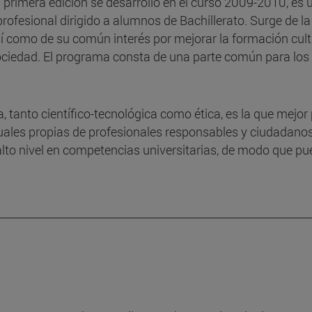
a primera edición se desarrolló en el curso 2009-2010, e
profesional dirigido a alumnos de Bachillerato. Surge de l
í como de su común interés por mejorar la formación cultu
sociedad. El programa consta de una parte común para los
 tanto científico-tecnológica como ética, es la que mejor
tuales propias de profesionales responsables y ciudada
lto nivel en competencias universitarias, de modo que pue