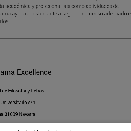
da académica y profesional, así como actividades de
ograma ayuda al estudiante a seguir un proceso adecuado 
rios.
rama Excellence
 de Filosofía y Letras
niversitario s/n
na
31009
Navarra