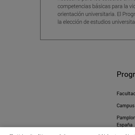
competencias básicas para la vi
orientación universitaria. El Pr
la elección de estudios universita
Prog
Facultad
Campus U
Pamplo
España