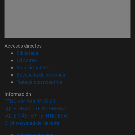
Accesos directos
(abre en nueva ventana)
Biblioteca
(abre en nueva ventana)
Mi correo
(abre en nueva ventana)
Aula virtual ADI
(abre en nueva ventana)
Búsqueda de personas
(abre en nueva ventana)
Trabaja con nosotros
Información
TFNO +34 948 42 56 00
¿QUÉ GRADO TE INTERESA?
¿QUÉ MÁSTER TE INTERESA?
© Universidad de Navarra
Información legal