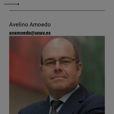
Avelino Amoedo
avamoedo@unav.es