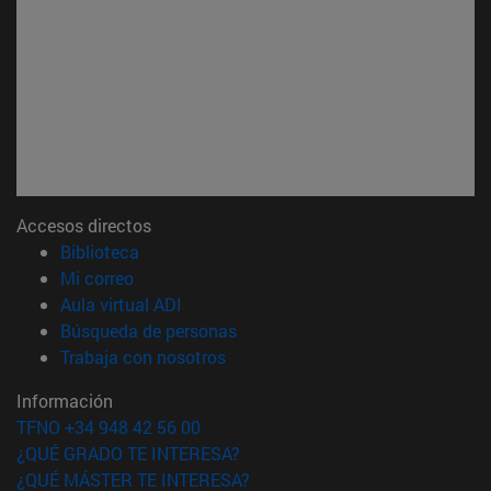
Accesos directos
(abre en nueva ventana)
Biblioteca
(abre en nueva ventana)
Mi correo
(abre en nueva ventana)
Aula virtual ADI
(abre en nueva ventana)
Búsqueda de personas
(abre en nueva ventana)
Trabaja con nosotros
Información
TFNO +34 948 42 56 00
¿QUÉ GRADO TE INTERESA?
¿QUÉ MÁSTER TE INTERESA?