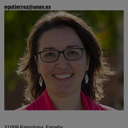
egutierrez@unav.es
31009 Pamplona, España