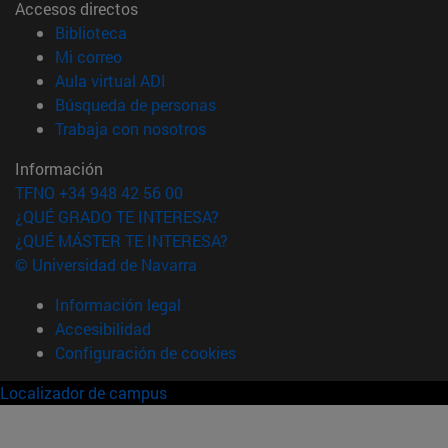
Accesos directos
(abre en nueva ventana)
Biblioteca
(abre en nueva ventana)
Mi correo
(abre en nueva ventana)
Aula virtual ADI
(abre en nueva ventana)
Búsqueda de personas
(abre en nueva ventana)
Trabaja con nosotros
Información
TFNO +34 948 42 56 00
¿QUÉ GRADO TE INTERESA?
¿QUÉ MÁSTER TE INTERESA?
© Universidad de Navarra
Información legal
Accesibilidad
Configuración de cookies
Localizador de campus