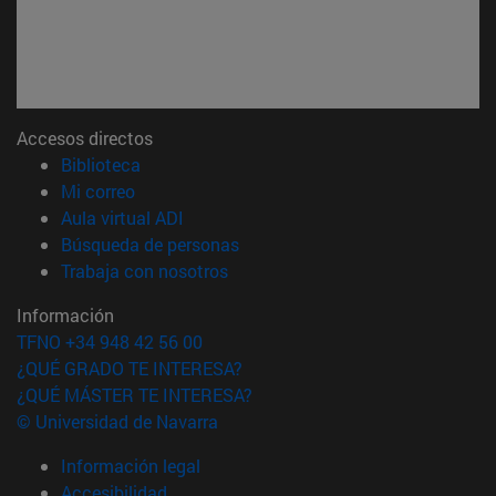
Accesos directos
(abre en nueva ventana)
Biblioteca
(abre en nueva ventana)
Mi correo
(abre en nueva ventana)
Aula virtual ADI
(abre en nueva ventana)
Búsqueda de personas
(abre en nueva ventana)
Trabaja con nosotros
Información
TFNO +34 948 42 56 00
¿QUÉ GRADO TE INTERESA?
¿QUÉ MÁSTER TE INTERESA?
© Universidad de Navarra
Información legal
Accesibilidad