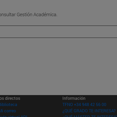
consultar Gestión Académica.
os directos
Información
(abre en nueva ventana)
Biblioteca
TFNO +34 948 42 56 00
(abre en nueva ventana)
Mi correo
¿QUÉ GRADO TE INTERESA?
(abre en nueva ventana)
Aula virtual ADI
¿QUÉ MÁSTER TE INTERESA