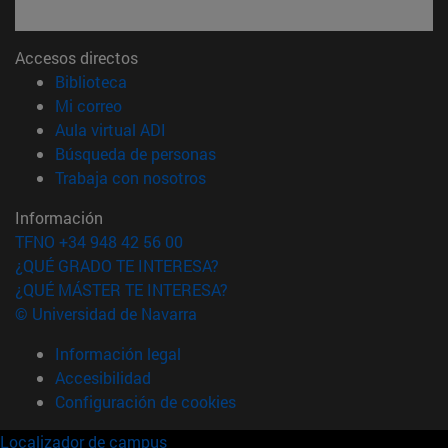
Accesos directos
(abre en nueva ventana)
Biblioteca
(abre en nueva ventana)
Mi correo
(abre en nueva ventana)
Aula virtual ADI
(abre en nueva ventana)
Búsqueda de personas
(abre en nueva ventana)
Trabaja con nosotros
Información
TFNO +34 948 42 56 00
¿QUÉ GRADO TE INTERESA?
¿QUÉ MÁSTER TE INTERESA?
© Universidad de Navarra
Información legal
Accesibilidad
Configuración de cookies
Localizador de campus