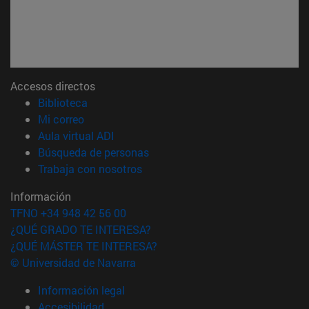
Accesos directos
(abre en nueva ventana)
Biblioteca
(abre en nueva ventana)
Mi correo
(abre en nueva ventana)
Aula virtual ADI
(abre en nueva ventana)
Búsqueda de personas
(abre en nueva ventana)
Trabaja con nosotros
Información
TFNO +34 948 42 56 00
¿QUÉ GRADO TE INTERESA?
¿QUÉ MÁSTER TE INTERESA?
© Universidad de Navarra
Información legal
Accesibilidad