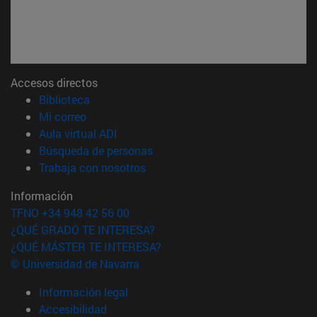
Accesos directos
(abre en nueva ventana)
Biblioteca
(abre en nueva ventana)
Mi correo
(abre en nueva ventana)
Aula virtual ADI
(abre en nueva ventana)
Búsqueda de personas
(abre en nueva ventana)
Trabaja con nosotros
Información
TFNO +34 948 42 56 00
¿QUÉ GRADO TE INTERESA?
¿QUÉ MÁSTER TE INTERESA?
© Universidad de Navarra
Información legal
Accesibilidad