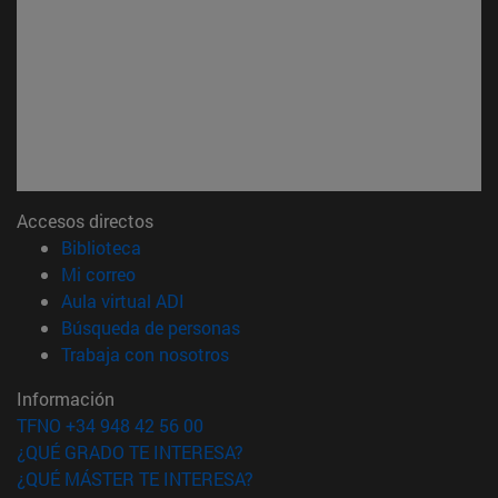
Accesos directos
(abre en nueva ventana)
Biblioteca
(abre en nueva ventana)
Mi correo
(abre en nueva ventana)
Aula virtual ADI
(abre en nueva ventana)
Búsqueda de personas
(abre en nueva ventana)
Trabaja con nosotros
Información
TFNO +34 948 42 56 00
¿QUÉ GRADO TE INTERESA?
¿QUÉ MÁSTER TE INTERESA?