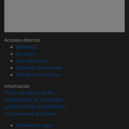
Accesos directos
(abre en nueva ventana)
Biblioteca
(abre en nueva ventana)
Mi correo
(abre en nueva ventana)
Aula virtual ADI
(abre en nueva ventana)
Búsqueda de personas
(abre en nueva ventana)
Trabaja con nosotros
Información
TFNO +34 948 42 56 00
¿QUÉ GRADO TE INTERESA?
¿QUÉ MÁSTER TE INTERESA?
© Universidad de Navarra
Información legal