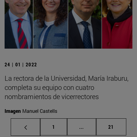
24 | 01 | 2022
La rectora de la Universidad, María Iraburu,
completa su equipo con cuatro
nombramientos de vicerrectores
Imagen
Manuel Castells
Página
Páginas intermedias Us
Página
1
...
21