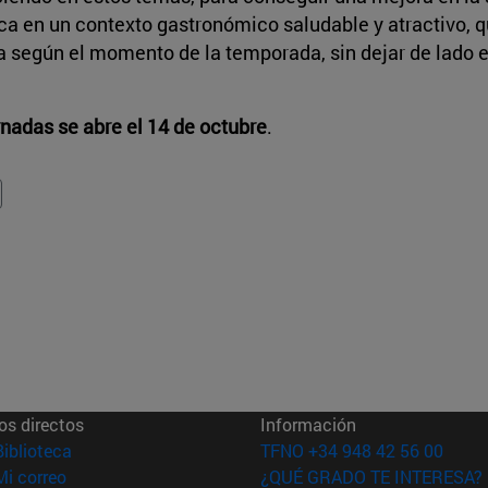
rca en un contexto gastronómico saludable y atractivo, 
ta según el momento de la temporada, sin dejar de lado e
ornadas se abre el 14 de octubre
.
os directos
Información
(abre en nueva ventana)
Biblioteca
TFNO +34 948 42 56 00
(abre en nueva ventana)
Mi correo
¿QUÉ GRADO TE INTERESA?