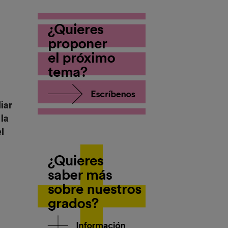
iar
 la
el