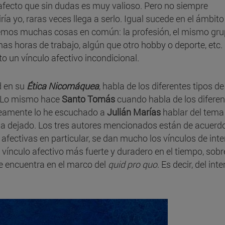
 afecto que sin dudas es muy valioso. Pero no siempre
ía yo, raras veces llega a serlo. Igual sucede en el ámbito
enemos muchas cosas en común: la profesión, el mismo gr
mas horas de trabajo, algún que otro hobby o deporte, etc.
 un vínculo afectivo incondicional.
d en su
Ética Nicomáquea
, habla de los diferentes tipos de
. Lo mismo hace
Santo Tomás
cuando habla de los diferen
eamente lo he escuchado a
Julián Marías
hablar del tema
a dejado. Los tres autores mencionados están de acuerd
afectivas en particular, se dan mucho los vínculos de inte
 vínculo afectivo más fuerte y duradero en el tiempo, sobr
 se encuentra en el marco del
quid pro quo
. Es decir, del inte