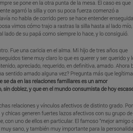
empre se pone en la otra punta de la mesa. El caso es que
nte agarró la silla y con su poca fuerza comenzó a
odavía no habla de corrido pero se hace entender enseguid
sa vimos cómo trajo a rastras la silla hasta al lado mío,
al lado de su papá como siempre lo hace, y lo consiguió.
ro. Fue una caricia en el alma. Mi hijo de tres años que
seguidos tiene muy claro lo que es querer y ser querido y l
enido, apreciado, requerido, en definitiva, amado. Ahora b
 ha sentido amado alguna vez? Pregunta más que legítima
e se da en las relaciones familiares es un amor
, sin doblez, y que en el mundo consumista de hoy escas
as relaciones y vínculos afectivos de distinto grado. Por
y chicas generen fuertes lazos afectivos con su grupo de
 con uno de ellos en particular. El famoso “mejor amigo 
y muy sano, y también muy importante para la personalid