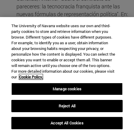
pareceres: la tecnocracia franquista ante las
nuevas fórmulas de representación política". En:
Memoria y Civilización, nº 13, 2010.
The University of Navarra website uses our own and third-
party cookies to store and retrieve information when you
browse. Different types of cookies have different purposes.
Caspistegui Gorasurreta, Francisco Javier, "Una
For example, to identify you as a user, obtain information
historia por descubrir: materiales para el estudio
about your browsing habits respecting your privacy, or
del carlismo". Exposición, Museo del Carlismo,
personalize how the content is displayed. You can select the
cookies you want to enable or accept them all. This banner
Estella, marzo-diciembre 2010. Pamplona,
will remain active until you choose one of the two options.
Institución Príncipe de Viana, 2010.
For more detailed information about our cookies, please visit
our
Cookie Policy.
Díaz Hernández, Onésimo, Fernando de Meer,
Manage cookies
"Rafael Calvo Serer. La búsqueda de la libertad
(1954-1988). Madrid, Rialp, 2010.
Reject All
León Aguinaga, Pablo, "Sospechoso habituales.
Accept All Cookies
El cine norteamericano, Estados Unidos y la