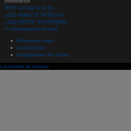
Información
TFNO +34 948 42 56 00
¿QUÉ GRADO TE INTERESA?
¿QUÉ MÁSTER TE INTERESA?
© Universidad de Navarra
Información legal
Accesibilidad
Configuración de cookies
Localizador de campus