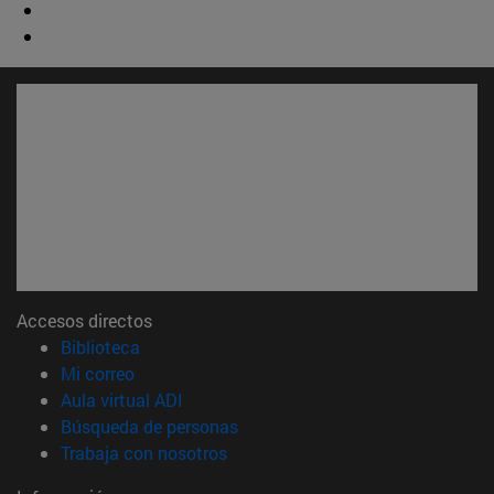
Accesos directos
(abre en nueva ventana)
Biblioteca
(abre en nueva ventana)
Mi correo
(abre en nueva ventana)
Aula virtual ADI
(abre en nueva ventana)
Búsqueda de personas
(abre en nueva ventana)
Trabaja con nosotros