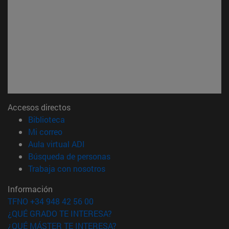
Accesos directos
(abre en nueva ventana)
Biblioteca
(abre en nueva ventana)
Mi correo
(abre en nueva ventana)
Aula virtual ADI
(abre en nueva ventana)
Búsqueda de personas
(abre en nueva ventana)
Trabaja con nosotros
Información
TFNO +34 948 42 56 00
¿QUÉ GRADO TE INTERESA?
¿QUÉ MÁSTER TE INTERESA?