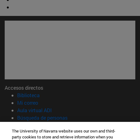
Accesos directos
(abre en nueva ventana)
Biblioteca
(abre en nueva ventana)
Mi correo
(abre en nueva ventana)
Aula virtual ADI
(abre en nueva ventana)
Búsqueda de personas
(abre en nueva ventana)
Trabaja con nosotros
The University of Navarra website uses our own and third-
party cookies to store and retrieve information when you
Información