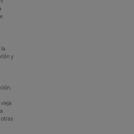
ni
a
de
 la
rión y
ción,
 vieja
la
 otras