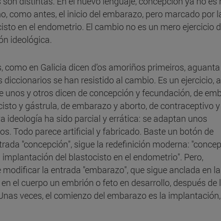
 son distintas. En el nuevo lenguaje, concepción ya no es 
o, como antes, el inicio del embarazo, pero marcado por l
isto en el endometrio. El cambio no es un mero ejercicio 
ón ideológica.
s, como en Galicia dicen d’os amoriños primeiros, aguanta
s diccionarios se han resistido al cambio. Es un ejercicio, a
ue unos y otros dicen de concepción y fecundación, de emb
cisto y gástrula, de embarazo y aborto, de contraceptivo y
a ideología ha sido parcial y errática: se adaptan unos
s. Todo parece artificial y fabricado. Baste un botón de
ntrada "concepción", sigue la redefinición moderna: "concep
implantación del blastocisto en el endometrio". Pero,
 modificar la entrada "embarazo", que sigue anclada en la
 en el cuerpo un embrión o feto en desarrollo, después de 
Unas veces, el comienzo del embarazo es la implantación,