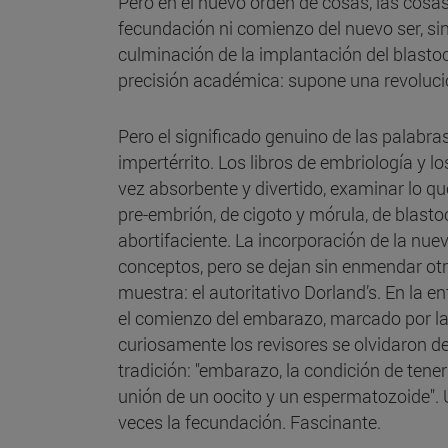
Pero en el nuevo orden de cosas, las cosas
fecundación ni comienzo del nuevo ser, sin
culminación de la implantación del blastoc
precisión académica: supone una revoluci
Pero el significado genuino de las palabra
impertérrito. Los libros de embriología y lo
vez absorbente y divertido, examinar lo q
pre-embrión, de cigoto y mórula, de blasto
abortifaciente. La incorporación de la nuev
conceptos, pero se dejan sin enmendar otro
muestra: el autoritativo Dorland’s. En la e
el comienzo del embarazo, marcado por la 
curiosamente los revisores se olvidaron de
tradición: "embarazo, la condición de tener
unión de un oocito y un espermatozoide". 
veces la fecundación. Fascinante.