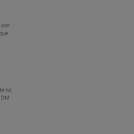
a con
 que
te no
e DM