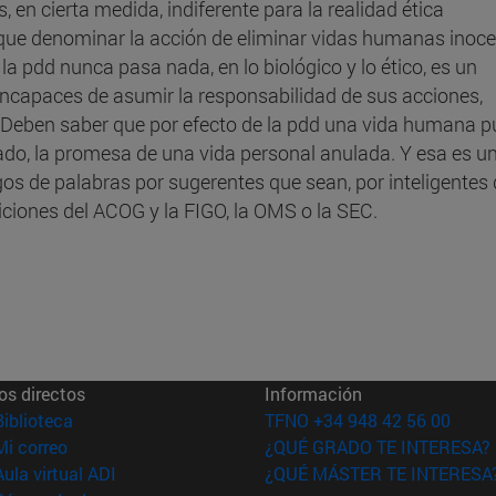
, en cierta medida, indiferente para la realidad ética
que denominar la acción de eliminar vidas humanas inoce
la pdd nunca pasa nada, en lo biológico y lo ético, es un
incapaces de asumir la responsabilidad de sus acciones,
 Deben saber que por efecto de la pdd una vida humana 
do, la promesa de una vida personal anulada. Y esa es u
egos de palabras por sugerentes que sean, por inteligentes
ciones del ACOG y la FIGO, la OMS o la SEC.
os directos
Información
(abre en nueva ventana)
Biblioteca
TFNO +34 948 42 56 00
(abre en nueva ventana)
Mi correo
¿QUÉ GRADO TE INTERESA?
(abre en nueva ventana)
Aula virtual ADI
¿QUÉ MÁSTER TE INTERESA