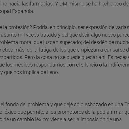
mino hacia las farmacias. Y DM mismo se ha hecho eco de
scopal Española.
 la profesión? Podría, en principio, ser expresión de varia
 asunto mil veces tratado y del que decir algo nuevo pare
n problema moral que juzgan superado; del desdén de much
to ético más; de la fatiga de los que empiezan a cansarse 
partidos. Pero la cosa no se puede quedar ahí. Es neces
ue los médicos respondamos con el silencio o la indiferen
y que nos implica de lleno.
n el fondo del problema y que dejé sólo esbozado en una T
o léxico que permite a los promotores de la pdd afirmar q
lo de un cambio léxico: viene a ser la imposición de una