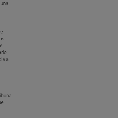
 una
s
ce
os
de
ario
cia a
ribuna
ue