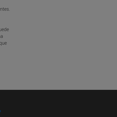
ntes.
puede
na
 que
?