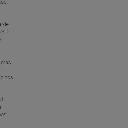
ado.
arde.
es lo
s
e más
no nos
d.
a
nos.