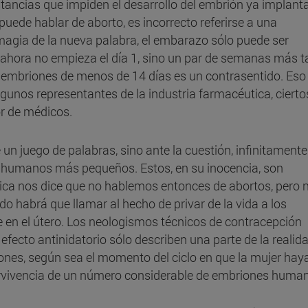
stancias que impiden el desarrollo del embrión ya implant
uede hablar de aborto, es incorrecto referirse a una
 magia de la nueva palabra, el embarazo sólo puede ser
ahora no empieza el día 1, sino un par de semanas más t
e embriones de menos de 14 días es un contrasentido. Eso 
gunos representantes de la industria farmacéutica, cierto
or de médicos.
n juego de palabras, sino ante la cuestión, infinitament
es humanos más pequeños. Estos, en su inocencia, son
xica nos dice que no hablemos entonces de abortos, pero 
o habrá que llamar al hecho de privar de la vida a los
 en el útero. Los neologismos técnicos de contracepción
 efecto antinidatorio sólo describen una parte de la realida
ones, según sea el momento del ciclo en que la mujer hay
pervivencia de un número considerable de embriones huma