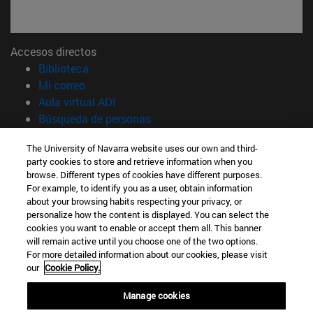
Accesos directos
(abre en nueva ventana)
Biblioteca
(abre en nueva ventana)
Mi correo
(abre en nueva ventana)
Aula virtual ADI
(abre en nueva ventana)
Búsqueda de personas
(abre en nueva ventana)
Trabaja con nosotros
The University of Navarra website uses our own and third-
party cookies to store and retrieve information when you
Información
browse. Different types of cookies have different purposes.
TFNO +34 948 42 56 00
For example, to identify you as a user, obtain information
¿QUÉ GRADO TE INTERESA?
about your browsing habits respecting your privacy, or
¿QUÉ MÁSTER TE INTERESA?
personalize how the content is displayed. You can select the
cookies you want to enable or accept them all. This banner
© Universidad de Navarra
will remain active until you choose one of the two options.
For more detailed information about our cookies, please visit
Información legal
our
Cookie Policy.
Accesibilidad
Configuración de cookies
Manage cookies