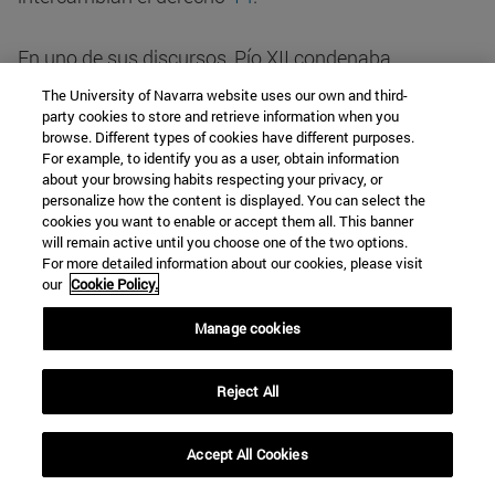
En uno de sus discursos, Pío XII condenaba
explícitamente la fecundación in vitro, que en aquel
The University of Navarra website uses our own and third-
tiempo era sólo una posibilidad y no una realidad.
party cookies to store and retrieve information when you
browse. Different types of cookies have different purposes.
Tratando este problema, él declaraba en términos
For example, to identify you as a user, obtain information
bien precisos: "Por lo que respecta a los
about your browsing habits respecting your privacy, or
experimentos de fecundación humana artificial 'in
personalize how the content is displayed. You can select the
cookies you want to enable or accept them all. This banner
vitro' es suficiente observar que deben ser
will remain active until you choose one of the two options.
rechazados por inmorales y absolutamente
For more detailed information about our cookies, please visit
our
Cookie Policy.
ilícitos"
15
. Además, Pío XII intentaba proporcionar
argumentos para demostrar porqué la fecundación
Manage cookies
in vitro es absolutamente inmoral.
Reject All
Aunque condenaba la inseminación artificial por el
esposo como intrínsecamente inmoral, Pío XII
Accept All Cookies
declaraba que "esto no proscribe necesariamente el
empleo de ciertos medios artificiales destinados